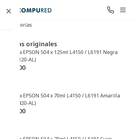
Categorías
Tintas originales
Botella EPSON 504 x 125ml L4150 / L6191 Negra
(T504120-AL)
$
44400
Botella EPSON 504 x 70ml L4150 / L6191 Amarilla
(T504420-AL)
$
29900